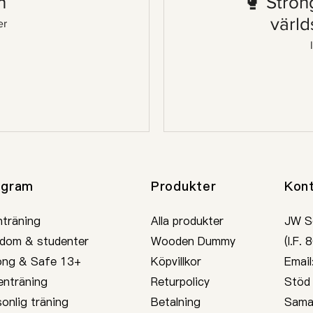
n
🥊 Stron
värld
er
ogram
Produkter
Kon
nträning
Alla produkter
JW S
dom & studenter
Wooden Dummy
(I.F.
ong & Safe 13+
Köpvillkor
Email
enträning
Returpolicy
Stöd
onlig träning
Betalning
Sama