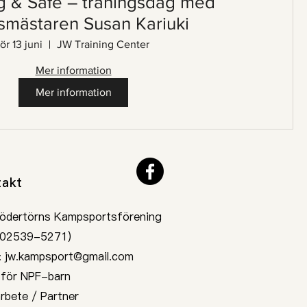
g & Safe – träningsdag med
smästaren Susan Kariuki
lör 13 juni
JW Training Center
Mer information
Mer information
takt
ödertörns Kampsportsförening
 802539-5271)
:
jw.kampsport@gmail.com
 för NPF-barn
rbete / Partner