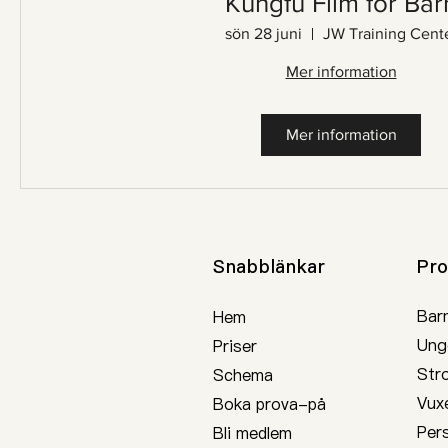
Kungfu Film för Bar
sön 28 juni
JW Training Cent
Mer information
Mer information
Snabblänkar
Pr
Bar
Hem
Ung
Priser
Str
S
chema
Vux
Boka prova-på
Pers
Bli medlem