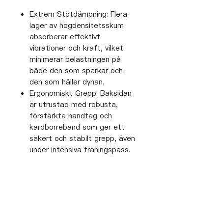
Extrem Stötdämpning: Flera
lager av högdensitetsskum
absorberar effektivt
vibrationer och kraft, vilket
minimerar belastningen på
både den som sparkar och
den som håller dynan.
Ergonomiskt Grepp: Baksidan
är utrustad med robusta,
förstärkta handtag och
kardborreband som ger ett
säkert och stabilt grepp, även
under intensiva träningspass.
Hållbar Konstruktion: Tillverkad
i premium syntetiskt läder
med förstärkta sömmar för
att garantera en lång livslängd
i en tuff träningsmiljö.
Lättviktig men Rejäl: Trots sin